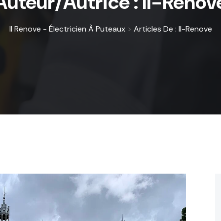
Auteur/autrice :
Il-Renov
Il Renove - Électricien À Puteaux
>
Articles De : Il-Renove