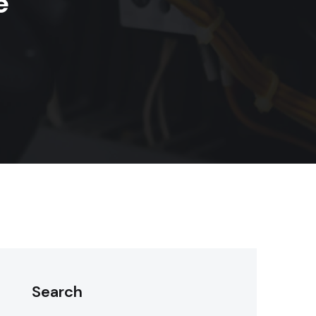
e
Search