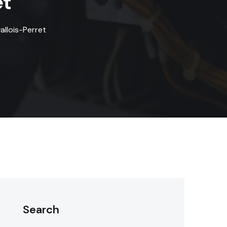
et
allois-Perret
Search