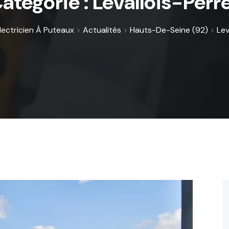
atégorie :
Levallois-Perr
Électricien À Puteaux
>
Actualités
>
Hauts-De-Seine (92)
>
Lev